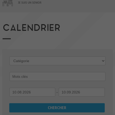
JE SUIS UN SENIOR
CALENDRIER
-