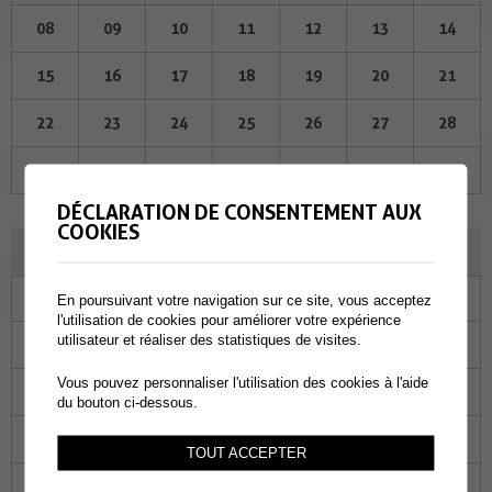
08
09
10
11
12
13
14
15
16
17
18
19
20
21
22
23
24
25
26
27
28
29
30
01
02
03
04
05
DÉCLARATION DE CONSENTEMENT AUX
COOKIES
OCTOBRE 2025
Lu
Ma
Me
Je
Ve
Sa
Di
En poursuivant votre navigation sur ce site, vous acceptez
l'utilisation de cookies pour améliorer votre expérience
utilisateur et réaliser des statistiques de visites.
29
30
01
02
03
04
05
Vous pouvez personnaliser l'utilisation des cookies à l'aide
06
07
08
09
10
11
12
du bouton ci-dessous.
13
14
15
16
17
18
19
TOUT ACCEPTER
20
21
22
23
24
25
26