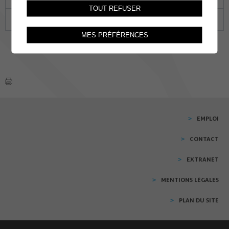
TOUT REFUSER
27
28
29
30
31
01
02
MES PRÉFÉRENCES
EMPLOI
CONTACT
EXTRANET
MENTIONS LÉGALES
PLAN DU SITE