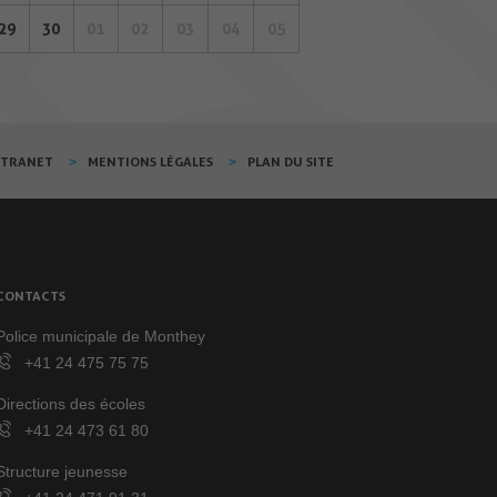
29
30
01
02
03
04
05
XTRANET
MENTIONS LÉGALES
PLAN DU SITE
CONTACTS
Police municipale de Monthey
+41 24 475 75 75
Directions des écoles
+41 24 473 61 80
Structure jeunesse