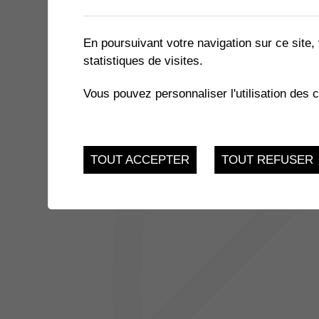
2 résultats
En poursuivant votre navigation sur ce site, 
statistiques de visites.
26
THÉÂTRE HYSTÉRIES
Vous pouvez personnaliser l'utilisation des 
Samedi 26 Octobre 2
OCT.
JUSQU'AU
EXPOSITION - COLOMB'A
27
TOUT ACCEPTER
TOUT REFUSER
CO des Perraires
OCT.