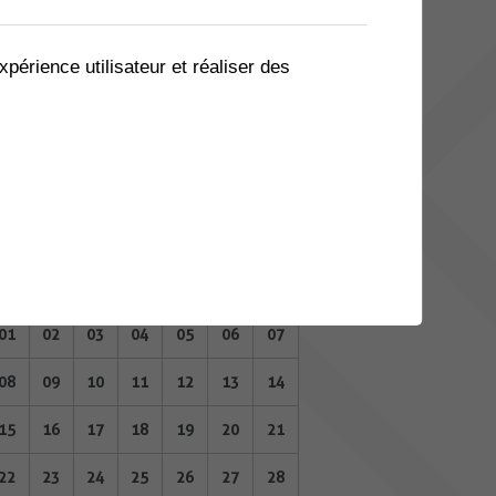
04
05
06
07
08
09
10
11
12
13
14
15
16
17
xpérience utilisateur et réaliser des
18
19
20
21
22
23
24
25
26
27
28
29
30
31
SEPTEMBRE 2025
Lu
Ma
Me
Je
Ve
Sa
Di
01
02
03
04
05
06
07
08
09
10
11
12
13
14
15
16
17
18
19
20
21
22
23
24
25
26
27
28