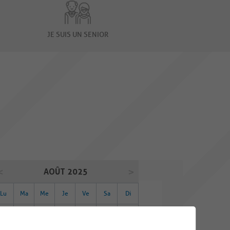
JE SUIS UN SENIOR
AOÛT 2025
Lu
Ma
Me
Je
Ve
Sa
Di
28
29
30
31
01
02
03