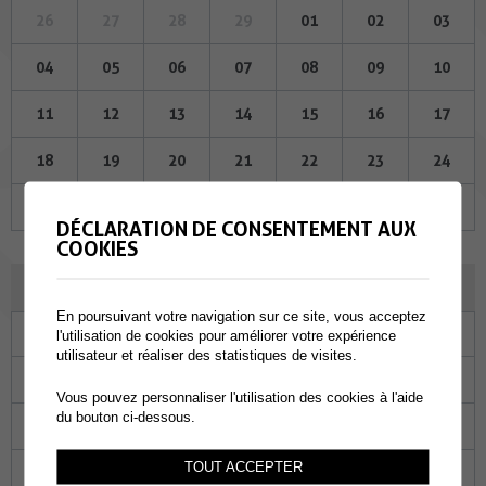
26
27
28
29
01
02
03
04
05
06
07
08
09
10
11
12
13
14
15
16
17
18
19
20
21
22
23
24
25
26
27
28
29
30
31
DÉCLARATION DE CONSENTEMENT AUX
COOKIES
AVRIL 2024
En poursuivant votre navigation sur ce site, vous acceptez
Lu
Ma
Me
Je
Ve
Sa
Di
l'utilisation de cookies pour améliorer votre expérience
utilisateur et réaliser des statistiques de visites.
01
02
03
04
05
06
07
Vous pouvez personnaliser l'utilisation des cookies à l'aide
du bouton ci-dessous.
08
09
10
11
12
13
14
TOUT ACCEPTER
15
16
17
18
19
20
21