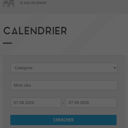
JE SUIS UN SENIOR
CALENDRIER
-