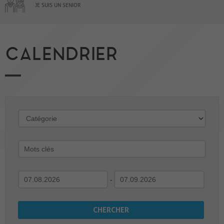
JE SUIS UN SENIOR
CALENDRIER
-