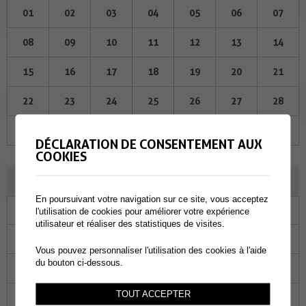
01
02
03
04
05
06
07
08
09
10
11
12
13
14
15
16
17
18
19
20
21
22
23
24
25
26
27
28
29
30
01
02
03
04
05
DÉCLARATION DE CONSENTEMENT AUX
COOKIES
MAI 2024
En poursuivant votre navigation sur ce site, vous acceptez
Lu
Ma
Me
Je
Ve
Sa
Di
l'utilisation de cookies pour améliorer votre expérience
utilisateur et réaliser des statistiques de visites.
29
30
01
02
03
04
05
Vous pouvez personnaliser l'utilisation des cookies à l'aide
du bouton ci-dessous.
06
07
08
09
10
11
12
TOUT ACCEPTER
13
14
15
16
17
18
19