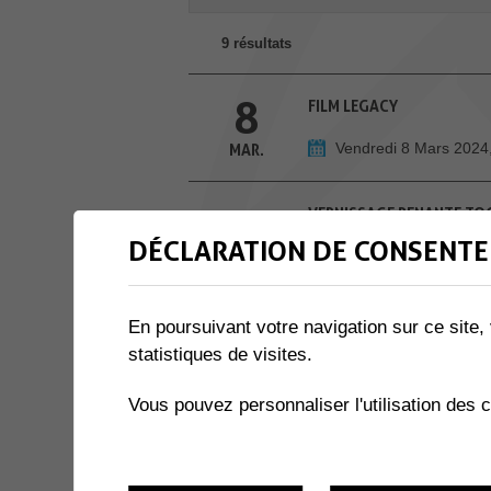
9 résultats
8
FILM LEGACY
Vendredi 8 Mars 2024
MAR.
13
VERNISSAGE RENANTE TO
DÉCLARATION DE CONSENTE
Salle des Combles
MAR.
14
NÉ POUR LIRE
En poursuivant votre navigation sur ce site, 
statistiques de visites.
Bibliothèque Collomb
MAR.
Vous pouvez personnaliser l'utilisation des 
20
CAFÉ DISCUSSION
Bibliothèque Commun
MAR.