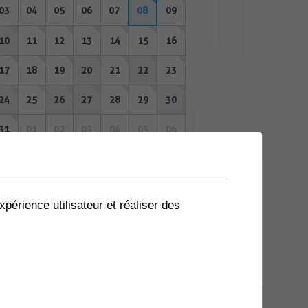
03
04
05
06
07
08
09
10
11
12
13
14
15
16
17
18
19
20
21
22
23
24
25
26
27
28
29
30
31
01
02
03
04
05
06
SEPTEMBRE 2026
Lu
Ma
Me
Je
Ve
Sa
Di
xpérience utilisateur et réaliser des
31
01
02
03
04
05
06
07
08
09
10
11
12
13
14
15
16
17
18
19
20