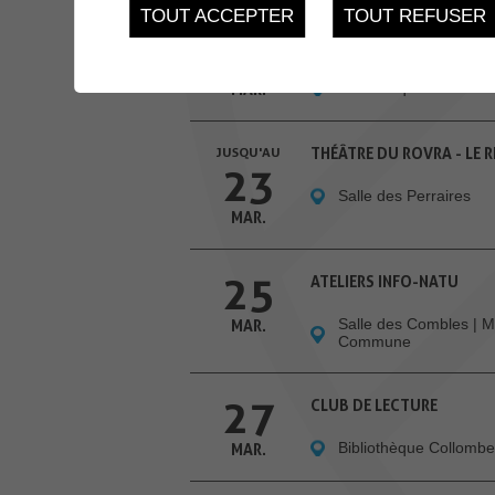
TOUT ACCEPTER
TOUT REFUSER
23
BIBLIOWEEKEND
Bibliothèque Commun
MAR.
JUSQU'AU
THÉÂTRE DU ROVRA - LE
23
Salle des Perraires
MAR.
25
ATELIERS INFO-NATU
Salle des Combles | M
MAR.
Commune
27
CLUB DE LECTURE
Bibliothèque Collomb
MAR.