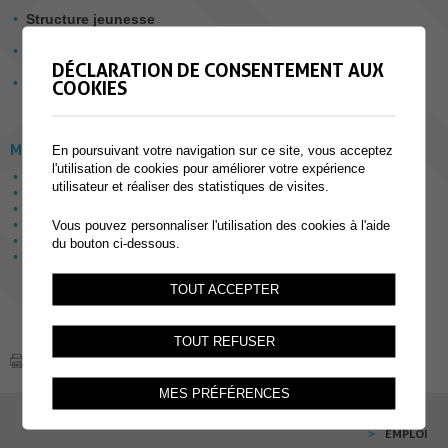
Structure jeunesse
Membres de la délégation : Knubel Natercia, Turin Olivier
Formation professionnelle
DÉCLARATION DE CONSENTEMENT AUX
Commission
Scolaire
COOKIES
Membres de la délégation : Natercia Knubel, Côme Vuille
MEMBRE DES DÉLÉGATIONS
En poursuivant votre navigation sur ce site, vous acceptez
l'utilisation de cookies pour améliorer votre expérience
Sécurité (police et feu)
utilisateur et réaliser des statistiques de visites.
Bâtiments
Jeunesse et aînés
Appartements protégés
Vous pouvez personnaliser l'utilisation des cookies à l'aide
Mobilité (transports publics, mobilité douce)
du bouton ci-dessous.
Tourisme
TOUT ACCEPTER
TOUT REFUSER
MES PRÉFÉRENCES
EMPLOI