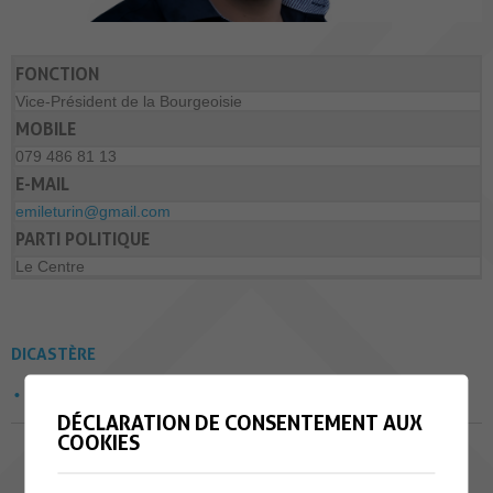
FONCTION
Vice-Président de la Bourgeoisie
MOBILE
079 486 81 13
E-MAIL
emileturin@gmail.com
PARTI POLITIQUE
Le Centre
DICASTÈRE
Exploitation des forêts
DÉCLARATION DE CONSENTEMENT AUX
COOKIES