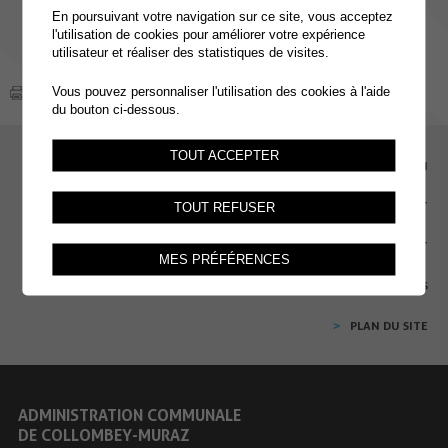
En poursuivant votre navigation sur ce site, vous acceptez
l'utilisation de cookies pour améliorer votre expérience
utilisateur et réaliser des statistiques de visites.
Vous pouvez personnaliser l'utilisation des cookies à l'aide
du bouton ci-dessous.
TOUT ACCEPTER
EMPLOI
CONTACT
TOUT REFUSER
EXTRANET
MES PRÉFÉRENCES
MENTIONS LÉGALES
PLAN DU SITE
ADMINISTRATION COMMUNALE
DE COLLOMBEY-MURAZ