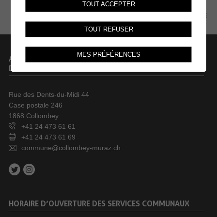
TOUT ACCEPTER
PLAN DU SITE
TOUT REFUSER
MES PRÉFÉRENCES
ADMINISTRATION COMMUNALE
DE COLLOMBEY-MURAZ
Rue des Dents-du-Midi 44
Case postale 246
1868 Collombey
+41 24 473 61 61
+41 24 473 61 69
commune@collombey-muraz.ch
HORAIRE D’OUVERTURE DES SERVICES COMMUNAUX