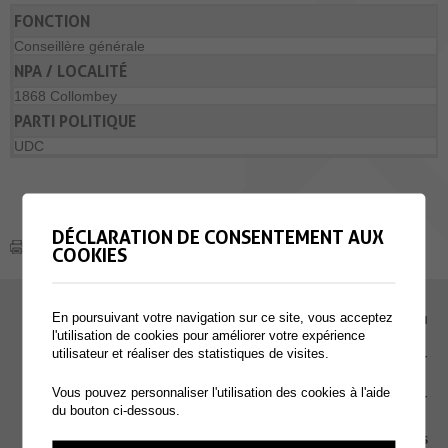
FONCTION
Conseillère générale
NPA / LOCALITÉ
1868 Collombey
PARTI POLITIQUE
UDC
DÉCLARATION DE CONSENTEMENT AUX
COOKIES
En poursuivant votre navigation sur ce site, vous acceptez
EMPLOI
l'utilisation de cookies pour améliorer votre expérience
utilisateur et réaliser des statistiques de visites.
CONTACT
Vous pouvez personnaliser l'utilisation des cookies à l'aide
EXTRANET
du bouton ci-dessous.
MENTIONS LÉGALES