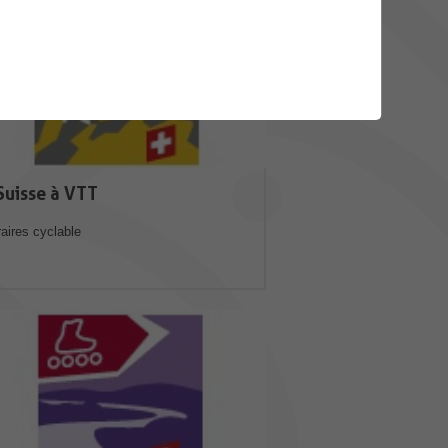
Suisse à VTT
raires cyclable