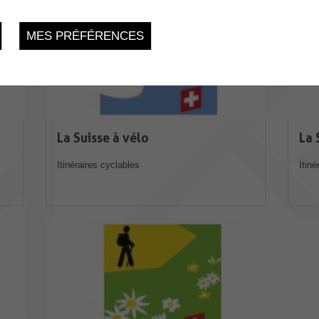
MES PRÉFÉRENCES
La Suisse à vélo
La 
Itinéraires cyclables
Itiné