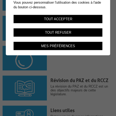
Vous pouvez personnaliser l'utilisation des cookies à l'aide
du bouton ci-dessous.
TOUT ACCEPTER
Eau potable
TOUT REFUSER
MES PRÉFÉRENCES
PGEE
Révision du PAZ et du RCCZ
La révision du PAZ et du RCCZ est un
des objectifs majeurs de cette
législature.
Liens utiles