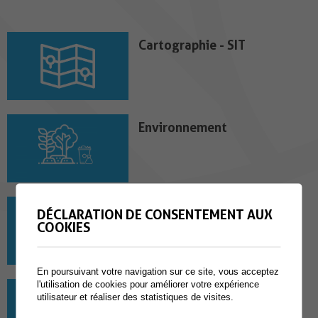
Cartographie - SIT
Environnement
Gestion des Déchets
DÉCLARATION DE CONSENTEMENT AUX
COOKIES
Retrouvez ici toutes les informations
utiles sur la gestion et le tri des
différents déchets (évacuation,
ramassage, lieux,...
En poursuivant votre navigation sur ce site, vous acceptez
l'utilisation de cookies pour améliorer votre expérience
Constructions
utilisateur et réaliser des statistiques de visites.