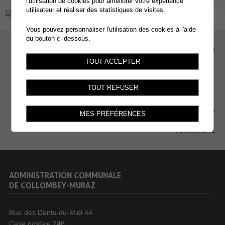
l'utilisation de cookies pour améliorer votre expérience
utilisateur et réaliser des statistiques de visites.
Vous pouvez personnaliser l'utilisation des cookies à l'aide
du bouton ci-dessous.
EMPLOI
TOUT ACCEPTER
CONTACT
TOUT REFUSER
EXTRANET
MENTIONS LÉGALES
MES PRÉFÉRENCES
PLAN DU SITE
ADMINISTRATION COMMUNALE
DE COLLOMBEY-MURAZ
Rue des Dents-du-Midi 44
Case postale 246