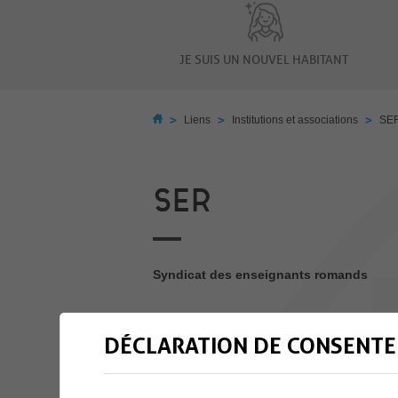
JE SUIS UN NOUVEL HABITANT
>
>
>
Liens
Institutions et associations
SE
SER
Syndicat des enseignants romands
http://www.le-ser.ch
DÉCLARATION DE CONSENTE