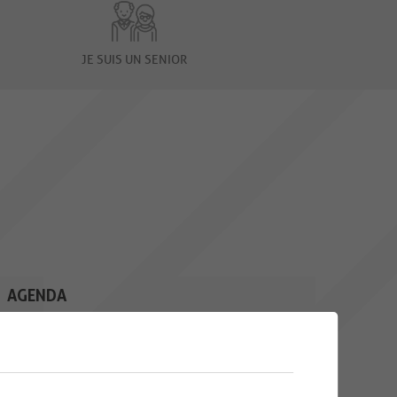
JE SUIS UN SENIOR
AGENDA
10
CAFÉ CROCHET
Une rencontre mensuelle pour
AOU.
toutes les personnes qui
souhaitent...