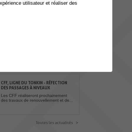
xpérience utilisateur et réaliser des
20
BALADE À GOGO - GRYONNE
BEX
AOU.
Envie de prendre l’air et de
bouger en bonne compagnie
? Balade à gogo...
Toutes les manifestations
ACTUALITES
CFF, LIGNE DU TONKIN - RÉFECTION
DES PASSAGES À NIVEAUX
Les CFF réaliseront prochainement
des travaux de renouvellement et de...
Toutes les actualités