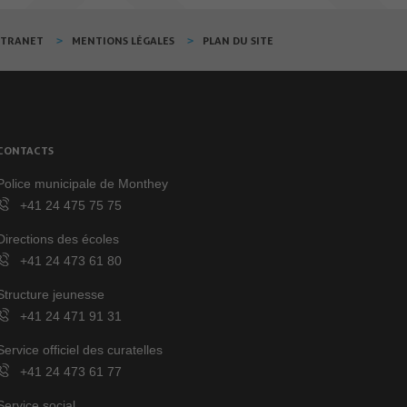
XTRANET
MENTIONS LÉGALES
PLAN DU SITE
CONTACTS
Police municipale de Monthey
+41 24 475 75 75
Directions des écoles
+41 24 473 61 80
Structure jeunesse
+41 24 471 91 31
Service officiel des curatelles
+41 24 473 61 77
Service social