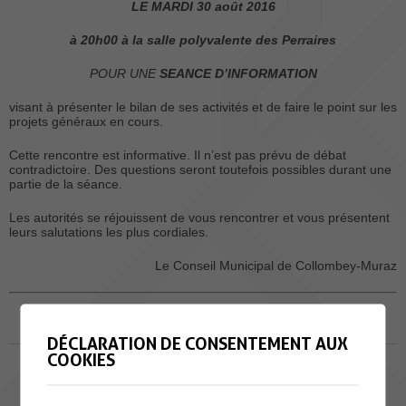
LE MARDI 30 août 2016
à 20h00 à la salle polyvalente des Perraires
POUR UNE
SEANCE D’INFORMATION
visant à présenter le bilan de ses activités et de faire le point sur les
projets généraux en cours.
Cette rencontre est informative. Il n’est pas prévu de débat
contradictoire. Des questions seront toutefois possibles durant une
partie de la séance.
Les autorités se réjouissent de vous rencontrer et vous présentent
leurs salutations les plus cordiales.
Le Conseil Municipal de Collombey-Muraz
SÉANCE PUBLIQUE OUVERTE À TOUTES ET TOUS.
DÉCLARATION DE CONSENTEMENT AUX
COOKIES