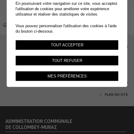
En poursuivant votre navigation sur ce site, vous acceptez
l'utilisation de cookies pour améliorer votre expérience
utilisateur et réaliser des statistiques de visites.
Vous pouvez personnaliser l'utilisation des cookies à l'aide
du bouton ci-dessous.
TOUT ACCEPTER
EMPLOI
CONTACT
TOUT REFUSER
EXTRANET
MES PRÉFÉRENCES
MENTIONS LÉGALES
PLAN DU SITE
ADMINISTRATION COMMUNALE
DE COLLOMBEY-MURAZ