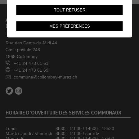
TOUT REFUSER
ADMINISTRATION COMMUNALE
DE COLLOMBEY-MURAZ
MES PRÉFÉRENCES
Rue des Dents-du-Midi 44
Case postale 246
1868 Collombey
+41 24 473 61 61
+41 24 473 61 69
commune@collombey-muraz.ch
HORAIRE D’OUVERTURE DES SERVICES COMMUNAUX
Lundi
8h30 - 11h30 / 14h00 - 18h30
Mardi / Jeudi / Vendredi
8h30 - 11h30 / sur rdv
Mercredi
8h30 - 11h30 / 14h00 - 17h00