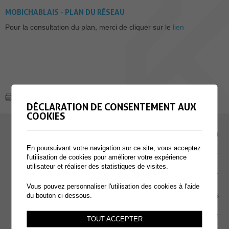
MOBICHABLAIS - PLAN DU RÉSEAU
Pour la consultation du plan, merci de cliquer sur le
lien
DÉCLARATION DE CONSENTEMENT AUX
COOKIES
EMPLOI
En poursuivant votre navigation sur ce site, vous acceptez
CONTACT
l'utilisation de cookies pour améliorer votre expérience
utilisateur et réaliser des statistiques de visites.
EXTRANET
Vous pouvez personnaliser l'utilisation des cookies à l'aide
du bouton ci-dessous.
MENTIONS LÉGALES
PLAN DU SITE
TOUT ACCEPTER