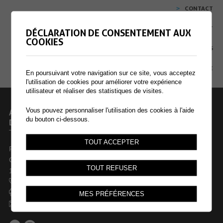
CONTACT
EXTRANET
DÉCLARATION DE CONSENTEMENT AUX
COOKIES
MENTIONS LÉGALES
PLAN DU SITE
En poursuivant votre navigation sur ce site, vous acceptez
l'utilisation de cookies pour améliorer votre expérience
utilisateur et réaliser des statistiques de visites.
Vous pouvez personnaliser l'utilisation des cookies à l'aide
ADMINISTRATION COMMUNALE
du bouton ci-dessous.
DE COLLOMBEY-MURAZ
TOUT ACCEPTER
Rue des Dents-du-Midi 44
Case postale 246
TOUT REFUSER
1868 Collombey
+41 24 473 61 61
+41 24 473 61 69
MES PRÉFÉRENCES
commune@collombey-muraz.ch