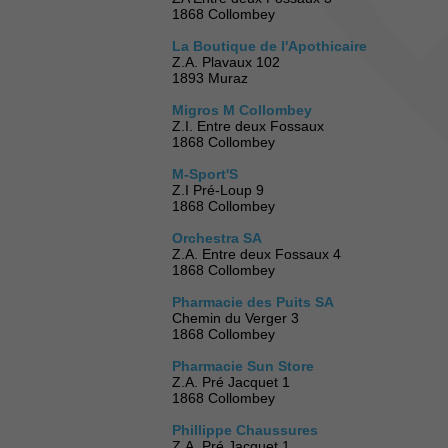
1868 Collombey
La Boutique de l'Apothicaire
Z.A. Plavaux 102
1893 Muraz
Migros M Collombey
Z.I. Entre deux Fossaux
1868 Collombey
M-Sport'S
Z.I Pré-Loup 9
1868 Collombey
Orchestra SA
Z.A. Entre deux Fossaux 4
1868 Collombey
Pharmacie des Puits SA
Chemin du Verger 3
1868 Collombey
Pharmacie Sun Store
Z.A. Pré Jacquet 1
1868 Collombey
Phillippe Chaussures
Z.A. Pré Jacquet 1