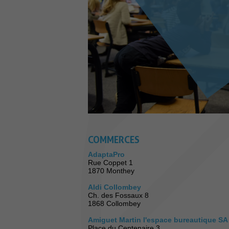
COMMERCES
AdaptaPro
Rue Coppet 1
1870 Monthey
Aldi Collombey
Ch. des Fossaux 8
1868 Collombey
Amiguet Martin l'espace bureautique SA
Place du Centenaire 3