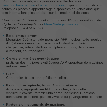
Pour plus de détails, vous pouvez consulter les sites
www.vs.ch/orientation
et
www.orientation.ch
qui permettent de voir
toutes les places d'apprentissage disponibles en Valais ainsi que
des informations plus précises sur les métiers ci-dessous.
Vous pouvez également contacter la conseillère en orientation du
Cycle de Collombey-Muraz
Mme Nadège Francey
(téléphone 024 473 61 82)
Bois, ameublement
:
Menuisier, ébéniste, aide-menuisier AFP, mouleur, aide-mouleur
AFP, doreur - encadreur, scieur de l'industrie du bois,
charpentier, artisan du bois, sculpteur sur bois, décorateur
d'intérieur, courtepointier.
Chimie et matières synthétiques
:
praticien des matières synthétiques AFP, opérateur de machines
automatisées*.
Cuir
:
Cordonnier, bottier-orthopédiste*, sellier.
Exploitation agricole, forestière et horticole
:
Agriculteur, agropraticien AFP, maraîcher, arboriculteur,
viticulteur, caviste, forestier-bûcheron, horticulteur (options:
floriculture, pépinière, plantes vivaces ou paysagisme), fleuriste.
Facteurs d'instruments de musique
: