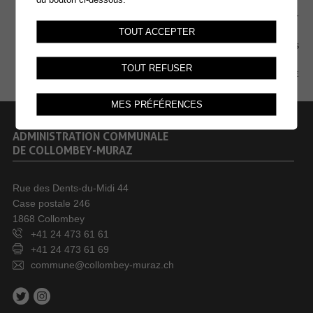
EXTRANET
TOUT ACCEPTER
MENTIONS LÉGALES
TOUT REFUSER
PLAN DU SITE
MES PRÉFÉRENCES
ADMINISTRATION COMMUNALE
DE COLLOMBEY-MURAZ
Rue des Dents-du-Midi 44
Case postale 246
1868 Collombey
+41 24 473 61 61
+41 24 473 61 69
commune@collombey-muraz.ch