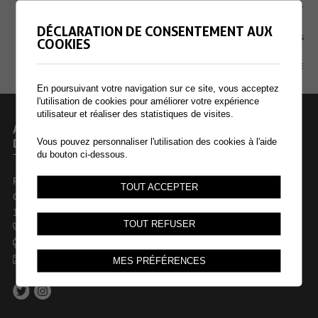
EXTRANET
DÉCLARATION DE CONSENTEMENT AUX
MENTIONS LÉGALES
COOKIES
PLAN DU SITE
En poursuivant votre navigation sur ce site, vous acceptez
l'utilisation de cookies pour améliorer votre expérience
utilisateur et réaliser des statistiques de visites.
ADMINISTRATION COMMUNALE
DE COLLOMBEY-MURAZ
Vous pouvez personnaliser l'utilisation des cookies à l'aide
du bouton ci-dessous.
Rue des Dents-du-Midi 44
TOUT ACCEPTER
Case postale 246
1868 Collombey
TOUT REFUSER
+41 24 473 61 61
+41 24 473 61 69
commune@collombey-muraz.ch
MES PRÉFÉRENCES