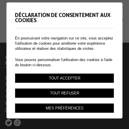
EXTRANET
DÉCLARATION DE CONSENTEMENT AUX
COOKIES
MENTIONS LÉGALES
PLAN DU SITE
En poursuivant votre navigation sur ce site, vous acceptez
l'utilisation de cookies pour améliorer votre expérience
utilisateur et réaliser des statistiques de visites.
ADMINISTRATION COMMUNALE
Vous pouvez personnaliser l'utilisation des cookies à l'aide
DE COLLOMBEY-MURAZ
du bouton ci-dessous.
Rue des Dents-du-Midi 44
TOUT ACCEPTER
Case postale 246
1868 Collombey
TOUT REFUSER
+41 24 473 61 61
+41 24 473 61 69
MES PRÉFÉRENCES
commune@collombey-muraz.ch