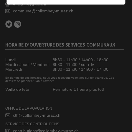
+41 24 473 61 69
commune@collombey-muraz.ch
HORAIRE D’OUVERTURE DES SERVICES COMMUNAUX
Lundi
8h30 - 11h30 / 14h00 - 18h30
Mardi / Jeudi / Vendredi
8h30 - 11h30 / sur rdv
Mercredi
8h30 - 11h30 / 14h00 - 17h00
En dehors de ces horaires, nous vous recevons volontiers sur rendez-vous. Ces
derniers se prennent 24h à l’avance.
Veille de fête
Fermeture 1 heure plus tôt!
OFFICE DE LA POPULATION
cth@collombey-muraz.ch
SERVICE DES CONTRIBUTIONS
contributions@collombey-muraz.ch