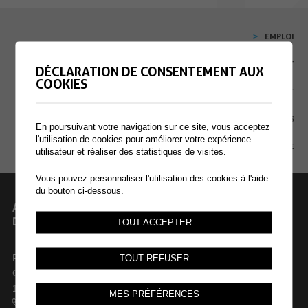
EMPLOI
CONTACT
DÉCLARATION DE CONSENTEMENT AUX
COOKIES
EXTRANET
MENTIONS LÉGALES
En poursuivant votre navigation sur ce site, vous acceptez
l'utilisation de cookies pour améliorer votre expérience
PLAN DU SITE
utilisateur et réaliser des statistiques de visites.
Vous pouvez personnaliser l'utilisation des cookies à l'aide
du bouton ci-dessous.
ADMINISTRATION COMMUNALE
DE COLLOMBEY-MURAZ
TOUT ACCEPTER
Rue des Dents-du-Midi 44
TOUT REFUSER
Case postale 246
1868 Collombey
MES PRÉFÉRENCES
+41 24 473 61 61