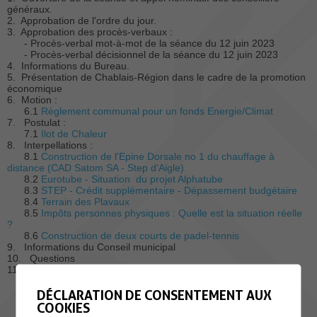
généraux.
2. Approbation de l'ordre du jour.
3. Approbation des procès-verbaux :
- Procès-verbal mot-à-mot de la séance du 12 juin 2023
- Procès-verbal décisionnel de la séance du 12 juin 2023
4. Informations du Bureau.
5. Présentation de Chablais-Région dans le cadre de la promotion
économique
6. Motion :
6.1
Règlement communal pour un fonds Energie/Climat
7. Postulat :
7.1
Ilot de Chaleur
8. Interpellations :
8.1
Construction de l'Epine Dorsale no 1 du chauffage à
distance (CAD Satom SA - Step d'Aigle)
8.2
Eurotube - Situation du projet Alphatube
8.3
STEP - Crédit supplémentaire - Dépassement budgétaire
8.4
Terrain des Plavaux
8.5
Impôts personnes physiques : Quelle est la situation réelle
?
8.6
Construction de deux courts de padel-tennis
9. Informations du Conseil municipal
10. Questions
11. Divers
DÉCLARATION DE CONSENTEMENT AUX
COOKIES