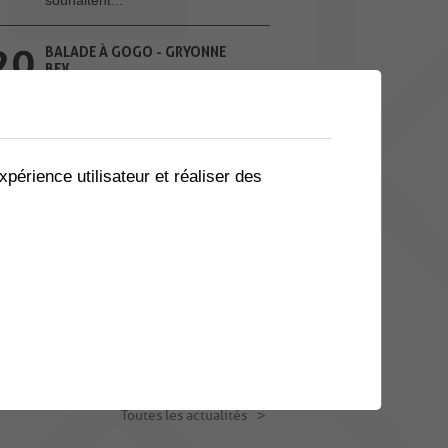
20
BALADE À GOGO - GRYONNE
BEX
AOU.
Envie de prendre l’air et de
bouger en bonne compagnie
? Balade à gogo...
xpérience utilisateur et réaliser des
Toutes les manifestations
ACTUALITES
ATTENTION AUX CYANOBACTÉRIES
Les conditions météorologiques
exceptionnelles actuellement
observées...
Toutes les actualités