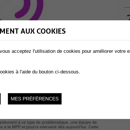
MENT AUX COOKIES
vous acceptez l'utilisation de cookies pour améliorer votre e
cookies à l'aide du bouton ci-dessous.
n, la promotion d’un climat d’établissement serein ainsi que
MES PRÉFÉRENCES
é. Toutefois, notre école peut être le théâtre de situations
stent par des actions répétées d’un groupe d’élèves sur un·e
apidement à ce type de problématique, une équipe de
e à la MPP et pourra intervenir dès aujourd’hui. Cette