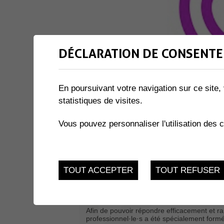
DÉCLARATION DE CONSENTE
En poursuivant votre navigation sur ce site, 
statistiques de visites.
Vous pouvez personnaliser l'utilisation des 
Pour les enseignants tout comme la Directio
TOUT ACCEPTER
TOUT REFUSER
le
bien-être des élèves représentent une priorit
de
harcèlement ou d’intimidation qui se manife
élève.
Afin de pouvoir répondre efficacement et r
professionnel·le·s a été spécialement formé