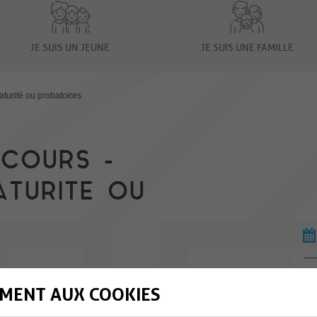
JE SUIS UN JEUNE
JE SUIS UNE FAMILLE
aturité ou probatoires
COURS -
ATURITE OU
u probatoires sont à pourvoir à la nurserie, à la crèche
MENT AUX COOKIES