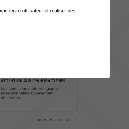
xpérience utilisateur et réaliser des
20
BALADE À GOGO - GRYONNE
BEX
AOU.
Envie de prendre l’air et de
bouger en bonne compagnie
? Balade à gogo...
Toutes les manifestations
ACTUALITES
ATTENTION AUX CYANOBACTÉRIES
Les conditions météorologiques
exceptionnelles actuellement
observées...
Toutes les actualités