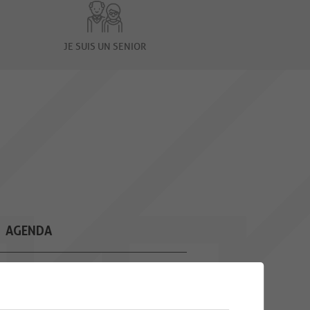
JE SUIS UN SENIOR
AGENDA
10
CAFÉ CROCHET
Une rencontre mensuelle pour
AOU.
toutes les personnes qui
souhaitent...