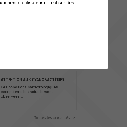
xpérience utilisateur et réaliser des
20
BALADE À GOGO - GRYONNE
BEX
AOU.
Envie de prendre l’air et de
bouger en bonne compagnie
? Balade à gogo...
Toutes les manifestations
ACTUALITES
ATTENTION AUX CYANOBACTÉRIES
Les conditions météorologiques
exceptionnelles actuellement
observées...
Toutes les actualités