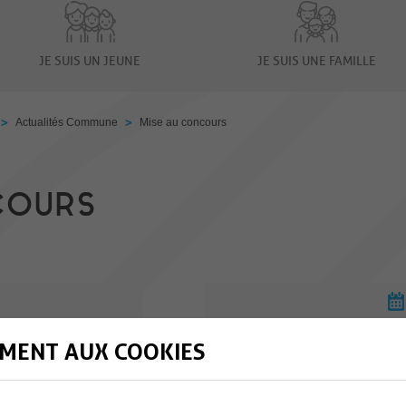
JE SUIS UN JEUNE
JE SUIS UNE FAMILLE
>
>
Actualités Commune
Mise au concours
COURS
MENT AUX COOKIES