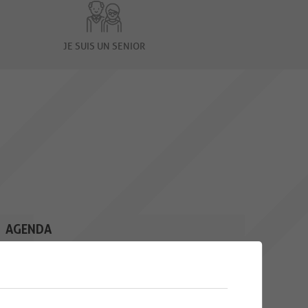
JE SUIS UN SENIOR
AGENDA
10
CAFÉ CROCHET
Une rencontre mensuelle pour
AOU.
toutes les personnes qui
souhaitent...