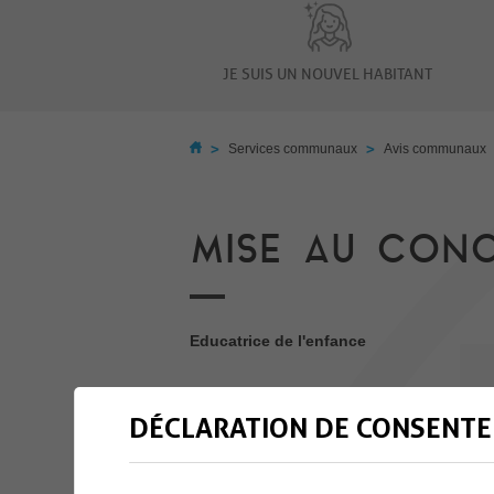
JE SUIS UN NOUVEL HABITANT
>
>
Services communaux
Avis communaux
MISE AU CON
Educatrice de l'enfance
DÉCLARATION DE CONSENTE