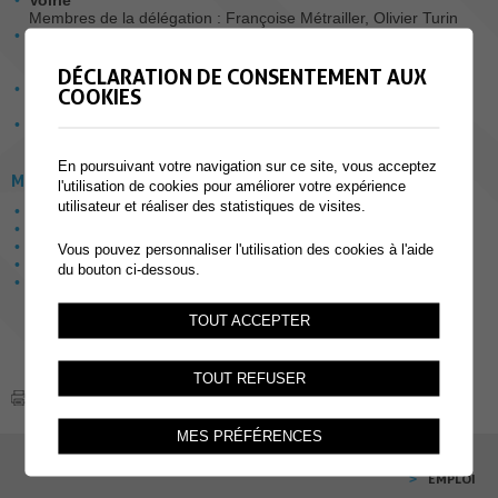
Voirie
Membres de la délégation : Françoise Métrailler, Olivier Turin
Infrastructures (eau - eaux usées - STEP - réseau routier -
mobilier urbain)
Membres de la délégation : Olivier Turin, Noé Ruiz
DÉCLARATION DE CONSENTEMENT AUX
Urbanisme (plans de quartier)
COOKIES
Membres de la délégation : Françoise Métrailler, Côme Vuille
Affaires agricoles
Commission
En poursuivant votre navigation sur ce site, vous acceptez
MEMBRE DES DÉLÉGATIONS
l'utilisation de cookies pour améliorer votre expérience
utilisateur et réaliser des statistiques de visites.
Personnel, administration & finances
Promotion économique
Sécurité (police et feu)
Vous pouvez personnaliser l'utilisation des cookies à l'aide
Constructions
du bouton ci-dessous.
Mobilité (transports publics, mobilité douce)
TOUT ACCEPTER
TOUT REFUSER
MES PRÉFÉRENCES
EMPLOI