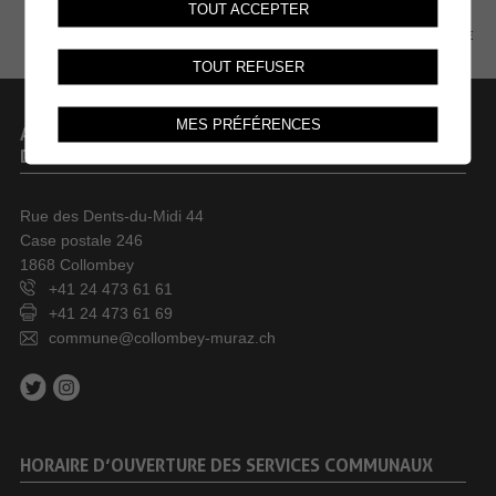
TOUT ACCEPTER
PLAN DU SITE
TOUT REFUSER
MES PRÉFÉRENCES
ADMINISTRATION COMMUNALE
DE COLLOMBEY-MURAZ
Rue des Dents-du-Midi 44
Case postale 246
1868 Collombey
+41 24 473 61 61
+41 24 473 61 69
commune@collombey-muraz.ch
HORAIRE D’OUVERTURE DES SERVICES COMMUNAUX