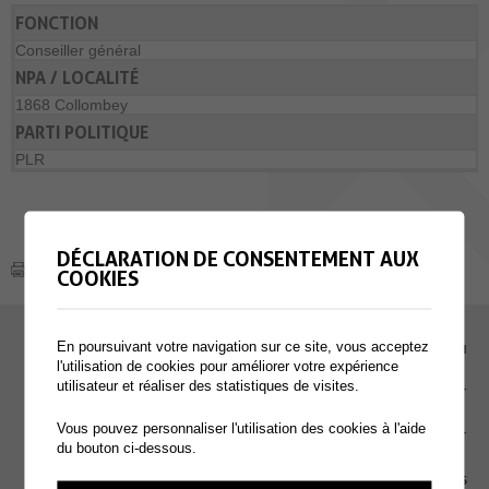
FONCTION
Conseiller général
NPA / LOCALITÉ
1868 Collombey
PARTI POLITIQUE
PLR
DÉCLARATION DE CONSENTEMENT AUX
COOKIES
En poursuivant votre navigation sur ce site, vous acceptez
EMPLOI
l'utilisation de cookies pour améliorer votre expérience
utilisateur et réaliser des statistiques de visites.
CONTACT
Vous pouvez personnaliser l'utilisation des cookies à l'aide
EXTRANET
du bouton ci-dessous.
MENTIONS LÉGALES