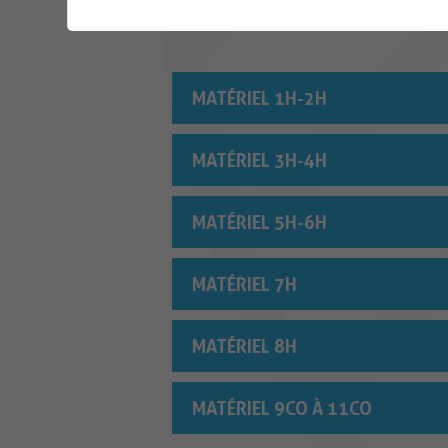
En début d'année scolaire, chaque enseignan
sa classe/groupe. Ce matériel vient complé
MATÉRIEL 1H-2H
MATÉRIEL 3H-4H
MATÉRIEL 5H-6H
MATÉRIEL 7H
MATÉRIEL 8H
MATÉRIEL 9CO À 11CO