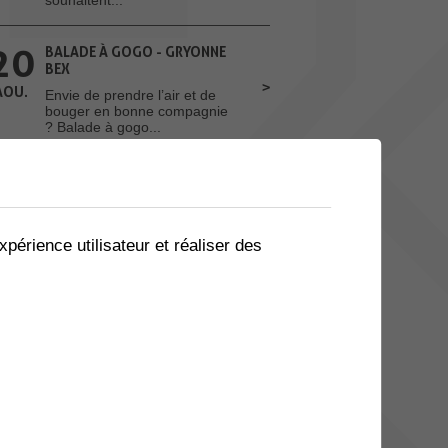
20
BALADE À GOGO - GRYONNE
BEX
AOU.
Envie de prendre l’air et de
bouger en bonne compagnie
? Balade à gogo...
Toutes les manifestations
ACTUALITES
xpérience utilisateur et réaliser des
CFF, LIGNE DU TONKIN - RÉFECTION
DES PASSAGES À NIVEAUX
Les CFF réaliseront prochainement
des travaux de renouvellement et de...
Toutes les actualités