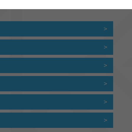
t transmet une liste de fournitures scolaires spécifique à
ter la liste commune.