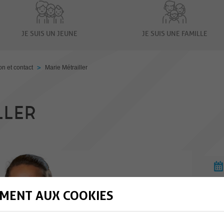
JE SUIS UN JEUNE
JE SUIS UNE FAMILLE
>
n et contact
Marie Métrailler
LLER
MENT AUX COOKIES