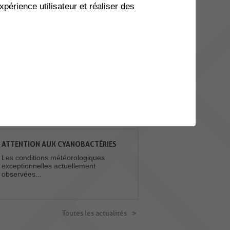
xpérience utilisateur et réaliser des
20
BALADE À GOGO - GRYONNE
BEX
AOU.
Envie de prendre l’air et de
bouger en bonne compagnie
? Balade à gogo...
Toutes les manifestations
ACTUALITES
ATTENTION AUX CYANOBACTÉRIES
Les conditions météorologiques
exceptionnelles actuellement
observées...
Toutes les actualités