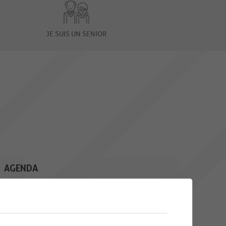
JE SUIS UN SENIOR
AGENDA
10
CAFÉ CROCHET
Une rencontre mensuelle pour
AOU.
toutes les personnes qui
souhaitent...