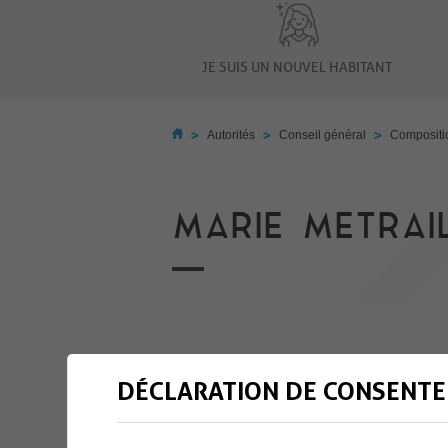
JE SUIS UN NOUVEL HABITANT
>
>
>
Autorités
Conseil général
Compositio
MARIE METRAI
DÉCLARATION DE CONSENTE