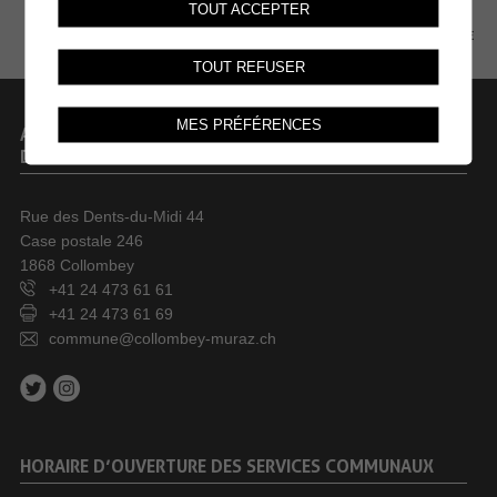
TOUT ACCEPTER
PLAN DU SITE
TOUT REFUSER
MES PRÉFÉRENCES
ADMINISTRATION COMMUNALE
DE COLLOMBEY-MURAZ
Rue des Dents-du-Midi 44
Case postale 246
1868 Collombey
+41 24 473 61 61
+41 24 473 61 69
commune@collombey-muraz.ch
HORAIRE D’OUVERTURE DES SERVICES COMMUNAUX