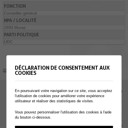
FONCTION
Conseiller général
NPA / LOCALITÉ
1893 Muraz
PARTI POLITIQUE
UDC
DÉCLARATION DE CONSENTEMENT AUX
COOKIES
En poursuivant votre navigation sur ce site, vous acceptez
EMPLOI
l'utilisation de cookies pour améliorer votre expérience
utilisateur et réaliser des statistiques de visites.
CONTACT
Vous pouvez personnaliser l'utilisation des cookies à l'aide
EXTRANET
du bouton ci-dessous.
MENTIONS LÉGALES