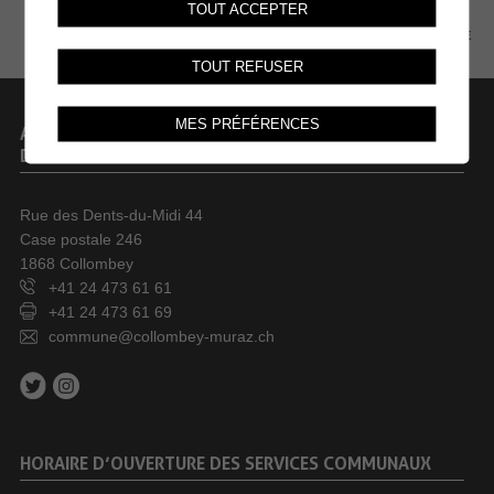
TOUT ACCEPTER
PLAN DU SITE
TOUT REFUSER
MES PRÉFÉRENCES
ADMINISTRATION COMMUNALE
DE COLLOMBEY-MURAZ
Rue des Dents-du-Midi 44
Case postale 246
1868 Collombey
+41 24 473 61 61
+41 24 473 61 69
commune@collombey-muraz.ch
HORAIRE D’OUVERTURE DES SERVICES COMMUNAUX