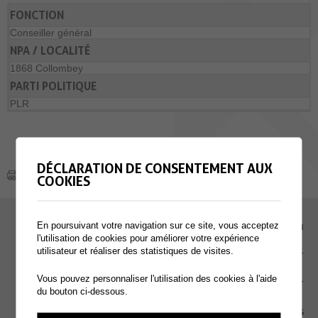
FONCTION
Conseiller général
NPA / LOCALITÉ
1868 Collombey
PARTI POLITIQUE
PLR
DÉCLARATION DE CONSENTEMENT AUX
COOKIES
En poursuivant votre navigation sur ce site, vous acceptez
EMPLOI
l'utilisation de cookies pour améliorer votre expérience
utilisateur et réaliser des statistiques de visites.
CONTACT
Vous pouvez personnaliser l'utilisation des cookies à l'aide
EXTRANET
du bouton ci-dessous.
MENTIONS LÉGALES