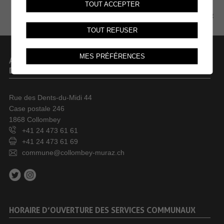
TOUT ACCEPTER
PLAN DU SITE
TOUT REFUSER
MES PRÉFÉRENCES
ADMINISTRATION COMMUNALE
DE COLLOMBEY-MURAZ
Rue des Dents-du-Midi 44
Case postale 246
1868 Collombey
+41 24 473 61 61
+41 24 473 61 69
commune@collombey-muraz.ch
HORAIRE D’OUVERTURE DES SERVICES COMMUNAUX