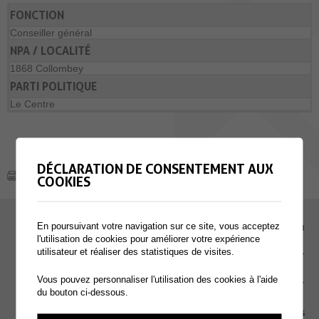
FONCTION
Conseiller général
NPA / LOCALITÉ
1868 Collombey
PARTI POLITIQUE
Le Centre
DÉCLARATION DE CONSENTEMENT AUX
COOKIES
En poursuivant votre navigation sur ce site, vous acceptez
EMPLOI
l'utilisation de cookies pour améliorer votre expérience
utilisateur et réaliser des statistiques de visites.
CONTACT
Vous pouvez personnaliser l'utilisation des cookies à l'aide
EXTRANET
du bouton ci-dessous.
MENTIONS LÉGALES