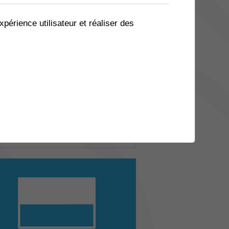
xpérience utilisateur et réaliser des
rs de français
s pour adultes : ne restez pas spectateur,
nez acteur ...