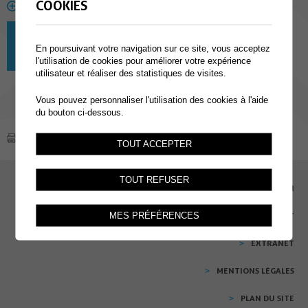
COOKIES
EN SAVOIR PLUS
Cours de français
En poursuivant votre navigation sur ce site, vous acceptez
Cours pour adultes : ne restez pas spectateur,
devenez acteur ...
l'utilisation de cookies pour améliorer votre expérience
utilisateur et réaliser des statistiques de visites.
Vous pouvez personnaliser l'utilisation des cookies à l'aide
du bouton ci-dessous.
TOUT ACCEPTER
TOUT REFUSER
EMPLOI
CONTACT
MES PRÉFÉRENCES
EXTRANET
MENTIONS LÉGALES
PLAN DU SITE