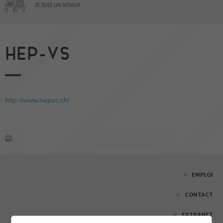
JE SUIS UN SENIOR
HEP-VS
http://www.hepvs.ch/
EMPLOI
CONTACT
EXTRANET