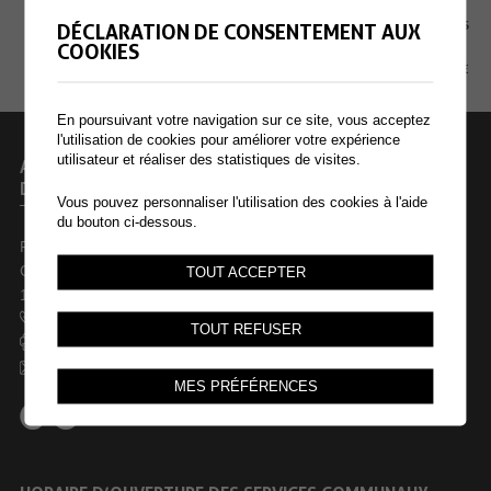
MENTIONS LÉGALES
DÉCLARATION DE CONSENTEMENT AUX
COOKIES
PLAN DU SITE
En poursuivant votre navigation sur ce site, vous acceptez
l'utilisation de cookies pour améliorer votre expérience
utilisateur et réaliser des statistiques de visites.
ADMINISTRATION COMMUNALE
DE COLLOMBEY-MURAZ
Vous pouvez personnaliser l'utilisation des cookies à l'aide
du bouton ci-dessous.
Rue des Dents-du-Midi 44
Case postale 246
TOUT ACCEPTER
1868 Collombey
+41 24 473 61 61
TOUT REFUSER
+41 24 473 61 69
commune@collombey-muraz.ch
MES PRÉFÉRENCES