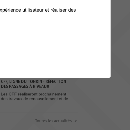
xpérience utilisateur et réaliser des
20
BALADE À GOGO - GRYONNE
BEX
AOU.
Envie de prendre l’air et de
bouger en bonne compagnie
? Balade à gogo...
Toutes les manifestations
ACTUALITES
CFF, LIGNE DU TONKIN - RÉFECTION
DES PASSAGES À NIVEAUX
Les CFF réaliseront prochainement
des travaux de renouvellement et de...
Toutes les actualités