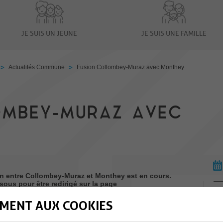
JE SUIS UN JEUNE
JE SUIS UNE FAMILLE
>
>
Actualités Commune
Fusion Collombey-Muraz avec Monthey
OMBEY-MURAZ AVEC
ion entre Collombey-Muraz et Monthey est en cours.
ssous pour être redirigé sur la page
MENT AUX COOKIES