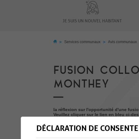
JE SUIS UN NOUVEL HABITANT
>
>
Services communaux
Avis communaux
FUSION COLL
MONTHEY
la réflexion sur l'opportunité d'une fus
Veuillez cliquer sur le lien en bleu ci-de
DÉCLARATION DE CONSENTE