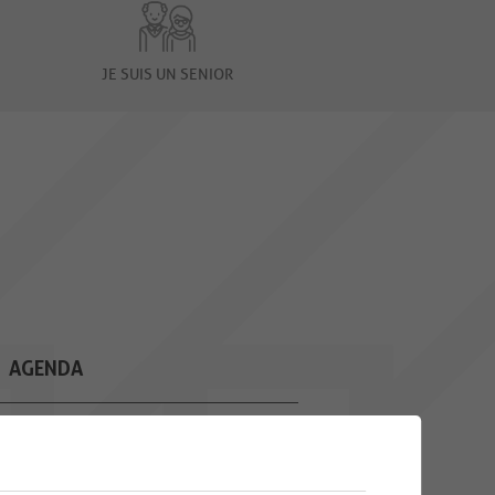
JE SUIS UN SENIOR
AGENDA
10
CAFÉ CROCHET
Une rencontre mensuelle pour
AOU.
toutes les personnes qui
souhaitent...