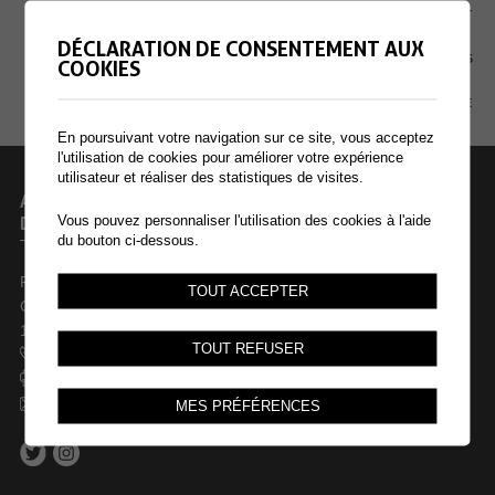
EXTRANET
DÉCLARATION DE CONSENTEMENT AUX
MENTIONS LÉGALES
COOKIES
PLAN DU SITE
En poursuivant votre navigation sur ce site, vous acceptez
l'utilisation de cookies pour améliorer votre expérience
utilisateur et réaliser des statistiques de visites.
ADMINISTRATION COMMUNALE
DE COLLOMBEY-MURAZ
Vous pouvez personnaliser l'utilisation des cookies à l'aide
du bouton ci-dessous.
Rue des Dents-du-Midi 44
TOUT ACCEPTER
Case postale 246
1868 Collombey
TOUT REFUSER
+41 24 473 61 61
+41 24 473 61 69
commune@collombey-muraz.ch
MES PRÉFÉRENCES