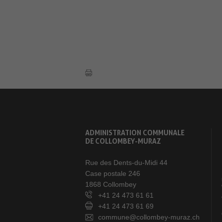
ADMINISTRATION COMMUNALE
DE COLLOMBEY-MURAZ
Rue des Dents-du-Midi 44
Case postale 246
1868 Collombey
+41 24 473 61 61
+41 24 473 61 69
commune@collombey-muraz.ch