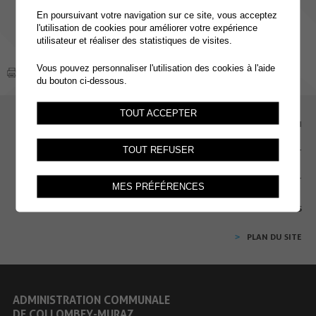
En poursuivant votre navigation sur ce site, vous acceptez
l'utilisation de cookies pour améliorer votre expérience
utilisateur et réaliser des statistiques de visites.
Vous pouvez personnaliser l'utilisation des cookies à l'aide
du bouton ci-dessous.
TOUT ACCEPTER
EMPLOI
TOUT REFUSER
CONTACT
EXTRANET
MES PRÉFÉRENCES
MENTIONS LÉGALES
PLAN DU SITE
ADMINISTRATION COMMUNALE
DE COLLOMBEY-MURAZ