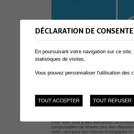
DÉCLARATION DE CONSENTE
En poursuivant votre navigation sur ce site, 
statistiques de visites.
Vous pouvez personnaliser l'utilisation des 
TOUT ACCEPTER
TOUT REFUSER
La
collecte pour les déchets verts
a été int
Sur inscription uniquement
, une prise en c
dans des conteneurs individuels est organi
Pour faire suite à des demandes récurrent
compostables ne doivent plus être déposés d
verts, ceci pour des raisons écologiques e