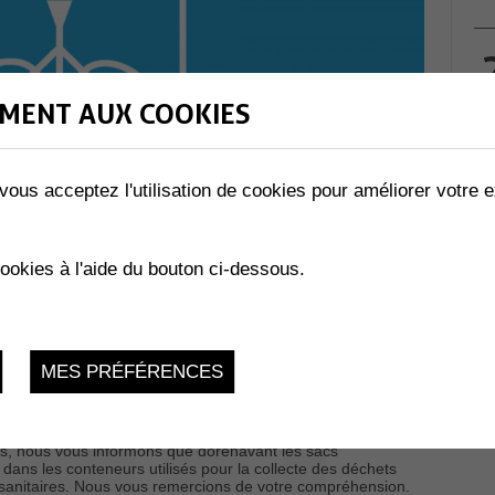
MENT AUX COOKIES
vous acceptez l'utilisation de cookies pour améliorer votre e
cookies à l'aide du bouton ci-dessous.
MES PRÉFÉRENCES
roduite sur le territoire communal.
harge à domicile "porte-à-porte" de déchets compostables
sée tous les lundis, de mi-mars à mi-novembre.
es, nous vous informons que dorénavant les sacs
ans les conteneurs utilisés pour la collecte des déchets
t sanitaires. Nous vous remercions de votre compréhension.