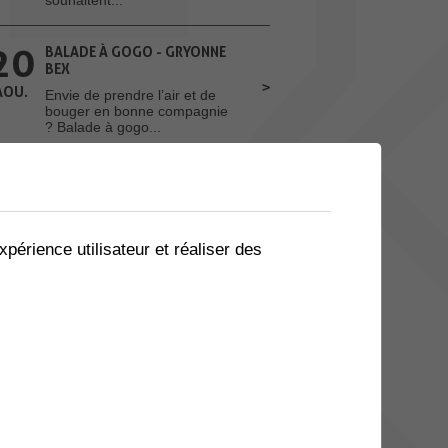
20
BALADE À GOGO - GRYONNE
BEX
AOU.
Envie de prendre l’air et de
bouger en bonne compagnie
? Balade à gogo...
Toutes les manifestations
ACTUALITES
xpérience utilisateur et réaliser des
ATTENTION AUX CYANOBACTÉRIES
Les conditions météorologiques
exceptionnelles actuellement
observées...
Toutes les actualités