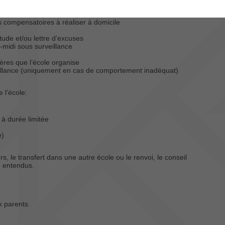
es compensatoires à réaliser à domicile
itude et/ou lettre d’excuses
-midi sous surveillance
lières que l’école organise
eillance (uniquement en cas de comportement inadéquat)
 l’école:
 à durée limitée
e)
s, le transfert dans une autre école ou le renvoi, le conseil
re entendus.
x parents.