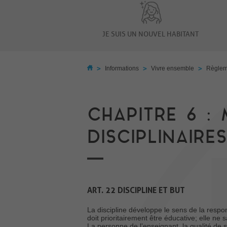
JE SUIS UN NOUVEL HABITANT
>
>
>
Informations
Vivre ensemble
Règlem
CHAPITRE 6 :
DISCIPLINAIRES
ART. 22 DISCIPLINE ET BUT
La discipline développe le sens de la respon
doit prioritairement être éducative; elle ne 
La personne de l’enseignant, la qualité de 