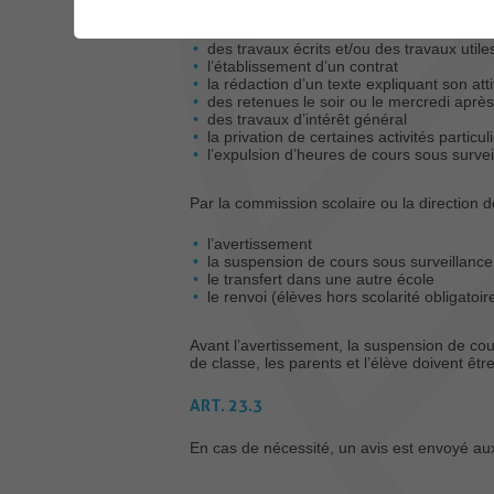
la discussion, la remontrance
des travaux écrits et/ou des travaux util
l’établissement d’un contrat
la rédaction d’un texte expliquant son att
des retenues le soir ou le mercredi après
des travaux d’intérêt général
la privation de certaines activités particu
l’expulsion d’heures de cours sous surv
Par la commission scolaire ou la direction de
l’avertissement
la suspension de cours sous surveillance
le transfert dans une autre école
le renvoi (élèves hors scolarité obligatoir
Avant l’avertissement, la suspension de cour
de classe, les parents et l’élève doivent êt
ART. 23.3
En cas de nécessité, un avis est envoyé au