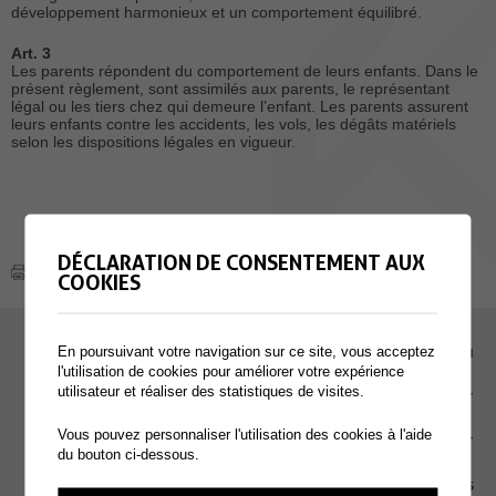
développement harmonieux et un comportement équilibré.
Art. 3
Les parents répondent du comportement de leurs enfants. Dans le
présent règlement, sont assimilés aux parents, le représentant
légal ou les tiers chez qui demeure l’enfant. Les parents assurent
leurs enfants contre les accidents, les vols, les dégâts matériels
selon les dispositions légales en vigueur.
DÉCLARATION DE CONSENTEMENT AUX
COOKIES
En poursuivant votre navigation sur ce site, vous acceptez
EMPLOI
l'utilisation de cookies pour améliorer votre expérience
utilisateur et réaliser des statistiques de visites.
CONTACT
Vous pouvez personnaliser l'utilisation des cookies à l'aide
EXTRANET
du bouton ci-dessous.
MENTIONS LÉGALES