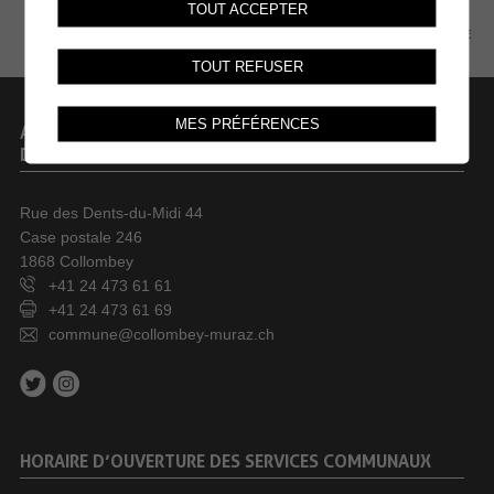
TOUT ACCEPTER
PLAN DU SITE
TOUT REFUSER
MES PRÉFÉRENCES
ADMINISTRATION COMMUNALE
DE COLLOMBEY-MURAZ
Rue des Dents-du-Midi 44
Case postale 246
1868 Collombey
+41 24 473 61 61
+41 24 473 61 69
commune@collombey-muraz.ch
HORAIRE D’OUVERTURE DES SERVICES COMMUNAUX