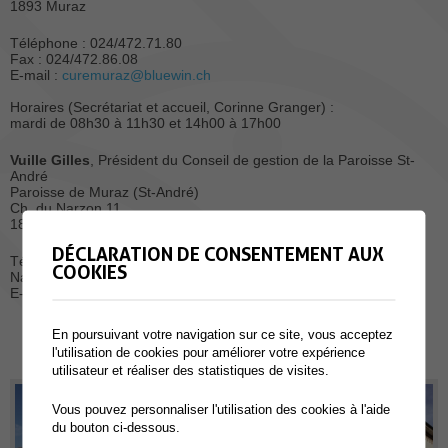
1893 Muraz
Téléphone : 024/472.71.80
Fax : 024/472.86.08
E-mail :
curemuraz@bluewin.ch
Horaires (Secrétariat et accueil, Corinne Granger) :
mardi de 08h30 à 11h30 et 14h00 à 17h00
Vuille Gilles
, Président du Conseil de gestion de la Paroisse St-
André
Paroisse de Muraz (St-André)
Ch. du Narzon 11
1893 Muraz
DÉCLARATION DE CONSENTEMENT AUX
Téléphone : 024/472.86.41
COOKIES
Natel : 079/478.12.19
E-mail :
pres-muraz@paroisses-collombey-muraz.ch
En poursuivant votre navigation sur ce site, vous acceptez
l'utilisation de cookies pour améliorer votre expérience
utilisateur et réaliser des statistiques de visites.
Vous pouvez personnaliser l'utilisation des cookies à l'aide
du bouton ci-dessous.