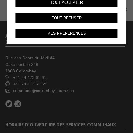
TOUT ACCEPTER
PLAN DU SITE
TOUT REFUSER
MES PRÉFÉRENCES
ADMINISTRATION COMMUNALE
DE COLLOMBEY-MURAZ
Rue des Dents-du-Midi 44
Case postale 246
1868 Collombey
+41 24 473 61 61
+41 24 473 61 69
commune@collombey-muraz.ch
HORAIRE D’OUVERTURE DES SERVICES COMMUNAUX