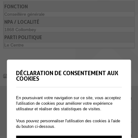
FONCTION
Conseillère générale
NPA / LOCALITÉ
1868 Collombey
PARTI POLITIQUE
Le Centre
DÉCLARATION DE CONSENTEMENT AUX
COOKIES
En poursuivant votre navigation sur ce site, vous acceptez
EMPLOI
l'utilisation de cookies pour améliorer votre expérience
utilisateur et réaliser des statistiques de visites.
CONTACT
Vous pouvez personnaliser l'utilisation des cookies à l'aide
EXTRANET
du bouton ci-dessous.
MENTIONS LÉGALES