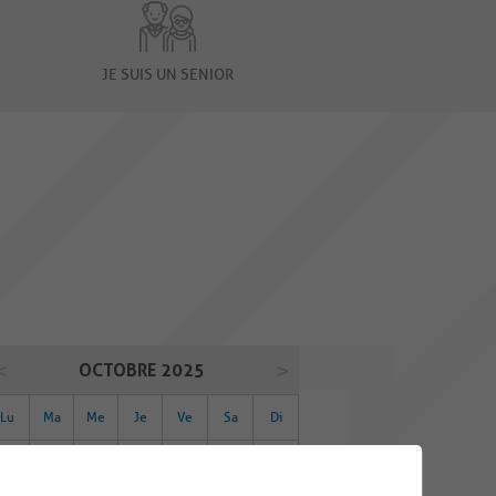
JE SUIS UN SENIOR
OCTOBRE 2025
Lu
Ma
Me
Je
Ve
Sa
Di
29
30
01
02
03
04
05