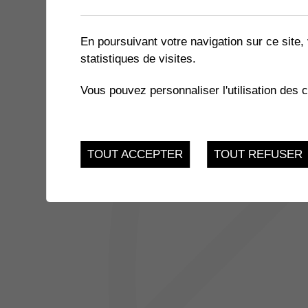
2 résultats
En poursuivant votre navigation sur ce site, 
statistiques de visites.
26
THÉÂTRE HYSTÉRIES
Vous pouvez personnaliser l'utilisation des 
Samedi 26 Octobre 2
OCT.
JUSQU'AU
EXPOSITION - COLOMB'A
27
TOUT ACCEPTER
TOUT REFUSER
CO des Perraires
OCT.