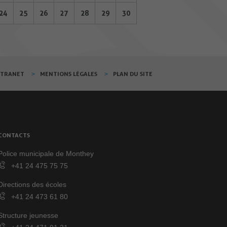
24
25
26
27
28
29
30
XTRANET
MENTIONS LÉGALES
PLAN DU SITE
CONTACTS
Police municipale de Monthey
+41 24 475 75 75
Directions des écoles
+41 24 473 61 80
Structure jeunesse