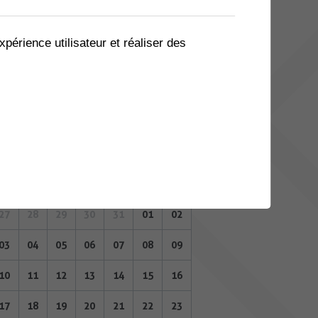
06
07
08
09
10
11
12
13
14
15
16
17
18
19
xpérience utilisateur et réaliser des
20
21
22
23
24
25
26
27
28
29
30
31
01
02
NOVEMBRE 2025
Lu
Ma
Me
Je
Ve
Sa
Di
27
28
29
30
31
01
02
03
04
05
06
07
08
09
10
11
12
13
14
15
16
17
18
19
20
21
22
23