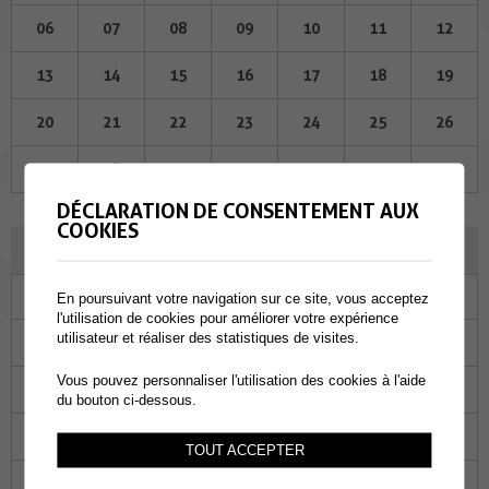
06
07
08
09
10
11
12
13
14
15
16
17
18
19
20
21
22
23
24
25
26
27
28
29
30
31
01
02
DÉCLARATION DE CONSENTEMENT AUX
COOKIES
NOVEMBRE 2025
Lu
Ma
Me
Je
Ve
Sa
Di
En poursuivant votre navigation sur ce site, vous acceptez
l'utilisation de cookies pour améliorer votre expérience
utilisateur et réaliser des statistiques de visites.
27
28
29
30
31
01
02
Vous pouvez personnaliser l'utilisation des cookies à l'aide
03
04
05
06
07
08
09
du bouton ci-dessous.
10
11
12
13
14
15
16
TOUT ACCEPTER
17
18
19
20
21
22
23