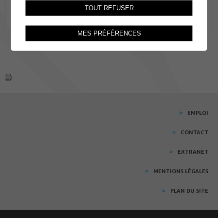
TOUT REFUSER
24
25
26
27
28
29
30
MES PRÉFÉRENCES
EMPLOI
CONTACT
EXTRANET
MENTIONS LÉGALES
PLAN DU SITE