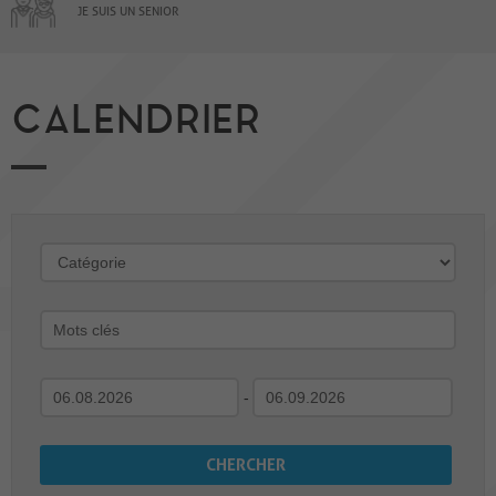
JE SUIS UN SENIOR
CALENDRIER
-