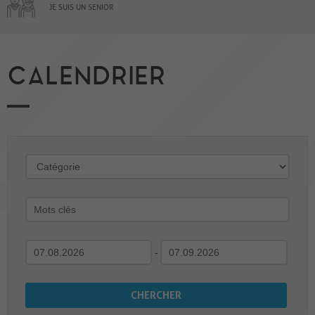
JE SUIS UN SENIOR
CALENDRIER
-