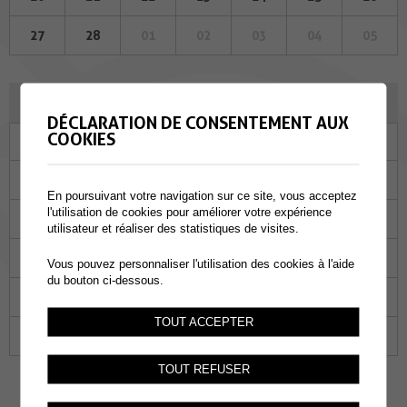
27
28
01
02
03
04
05
MARS 2023
DÉCLARATION DE CONSENTEMENT AUX
COOKIES
Lu
Ma
Me
Je
Ve
Sa
Di
27
28
01
02
03
04
05
En poursuivant votre navigation sur ce site, vous acceptez
l'utilisation de cookies pour améliorer votre expérience
06
07
08
09
10
11
12
utilisateur et réaliser des statistiques de visites.
13
14
15
16
17
18
19
Vous pouvez personnaliser l'utilisation des cookies à l'aide
du bouton ci-dessous.
20
21
22
23
24
25
26
TOUT ACCEPTER
27
28
29
30
31
01
02
TOUT REFUSER