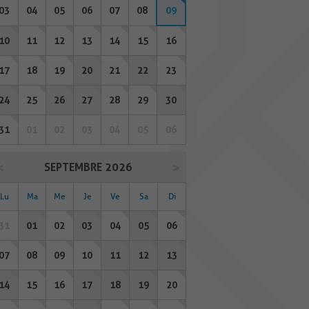
03
04
05
06
07
08
09
10
11
12
13
14
15
16
17
18
19
20
21
22
23
24
25
26
27
28
29
30
31
01
02
03
04
05
06
SEPTEMBRE 2026
Lu
Ma
Me
Je
Ve
Sa
Di
31
01
02
03
04
05
06
07
08
09
10
11
12
13
14
15
16
17
18
19
20