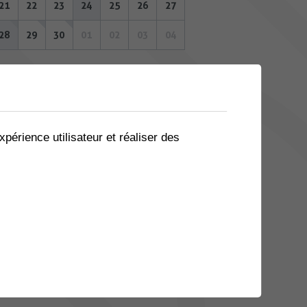
21
22
23
24
25
26
27
28
29
30
01
02
03
04
xpérience utilisateur et réaliser des