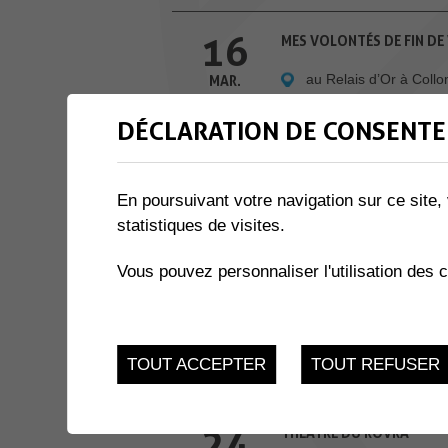
16
MES VOLONTÉS DE FIN DE 
au Relais d’Or à Coll
MAR.
DÉCLARATION DE CONSENTE
17
THÉÂTRE DU ROVRA
Salle des Perraires
MAR.
En poursuivant votre navigation sur ce site, 
statistiques de visites.
18
THÉÂTRE DU ROVRA
Vous pouvez personnaliser l'utilisation des 
Salle des Perraires
MAR.
19
THÉÂTRE DU ROVRA
TOUT ACCEPTER
TOUT REFUSER
Salle des Perraires
MAR.
24
THÉÂTRE DU ROVRA