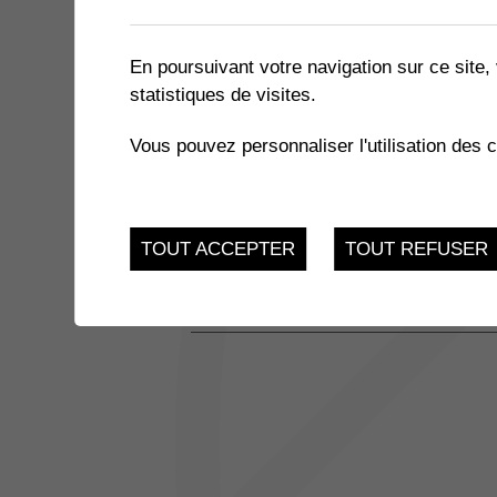
2 résultats
En poursuivant votre navigation sur ce site, 
statistiques de visites.
JUSQU'AU
ATELIERS INFO-NATU
24
Vous pouvez personnaliser l'utilisation des 
Salle des Combles - 
Muraz
NOV.
JUSQU'AU
REPAS COMMUNAUTAIRES
TOUT ACCEPTER
TOUT REFUSER
3
Salle Multiactivités - 
Place sous l'église 3,
DEC.