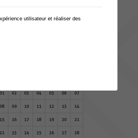
04
05
06
07
08
09
10
11
12
13
14
15
16
17
xpérience utilisateur et réaliser des
18
19
20
21
22
23
24
25
26
27
28
29
30
31
JUIN 2026
Lu
Ma
Me
Je
Ve
Sa
Di
01
02
03
04
05
06
07
08
09
10
11
12
13
14
15
16
17
18
19
20
21
22
23
24
25
26
27
28