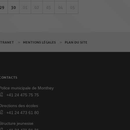
29
30
01
02
03
04
05
XTRANET
MENTIONS LÉGALES
PLAN DU SITE
CONTACTS
Police municipale de Monthey
+41 24 475 75 75
Directions des écoles
+41 24 473 61 80
Structure jeunesse