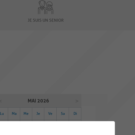
JE SUIS UN SENIOR
MAI 2026
Lu
Ma
Me
Je
Ve
Sa
Di
27
28
29
30
01
02
03