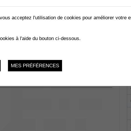
vous acceptez l'utilisation de cookies pour améliorer votre e
cookies à l'aide du bouton ci-dessous.
Collombey-
du 29.01.2026 au 24.11.2026
MES PRÉFÉRENCES
La Charmaie,
 1893 Muraz
du 29.01.2026 au 03.12.2026