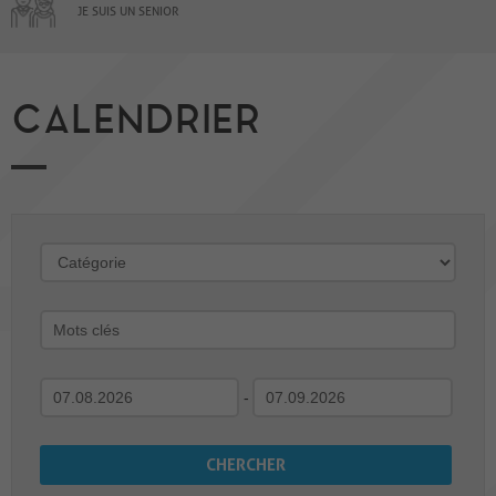
JE SUIS UN SENIOR
CALENDRIER
-