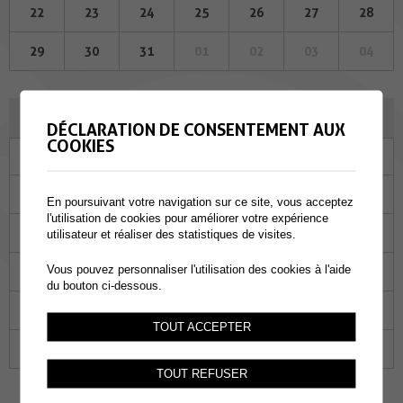
22
23
24
25
26
27
28
29
30
31
01
02
03
04
JANVIER 2026
DÉCLARATION DE CONSENTEMENT AUX
COOKIES
Lu
Ma
Me
Je
Ve
Sa
Di
29
30
31
01
02
03
04
En poursuivant votre navigation sur ce site, vous acceptez
l'utilisation de cookies pour améliorer votre expérience
05
06
07
08
09
10
11
utilisateur et réaliser des statistiques de visites.
Vous pouvez personnaliser l'utilisation des cookies à l'aide
12
13
14
15
16
17
18
du bouton ci-dessous.
19
20
21
22
23
24
25
TOUT ACCEPTER
26
27
28
29
30
31
01
TOUT REFUSER